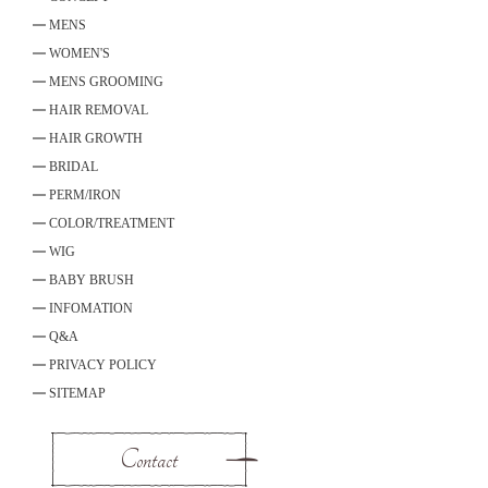
MENS
WOMEN'S
MENS GROOMING
HAIR REMOVAL
HAIR GROWTH
BRIDAL
PERM/IRON
COLOR/TREATMENT
WIG
BABY BRUSH
INFOMATION
Q&A
PRIVACY POLICY
SITEMAP
Contact